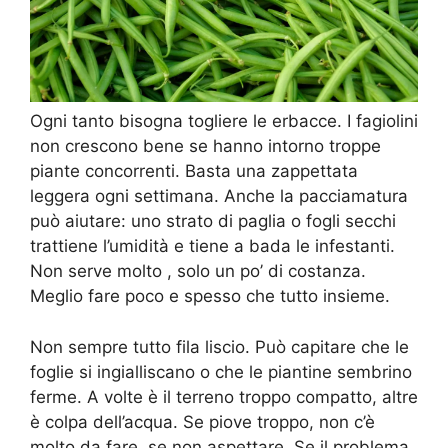
Ogni tanto bisogna togliere le erbacce. I fagiolini
non crescono bene se hanno intorno troppe
piante concorrenti. Basta una zappettata
leggera ogni settimana. Anche la pacciamatura
può aiutare: uno strato di paglia o fogli secchi
trattiene l’umidità e tiene a bada le infestanti.
Non serve molto , solo un po’ di costanza.
Meglio fare poco e spesso che tutto insieme.
Non sempre tutto fila liscio. Può capitare che le
foglie si ingialliscano o che le piantine sembrino
ferme. A volte è il terreno troppo compatto, altre
è colpa dell’acqua. Se piove troppo, non c’è
molto da fare, se non aspettare. Se il problema