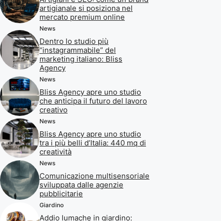
artigianale si posiziona nel
mercato premium online
News
Dentro lo studio più
“instagrammabile” del
marketing italiano: Bliss
Agency
News
Bliss Agency apre uno studio
che anticipa il futuro del lavoro
creativo
News
Bliss Agency apre uno studio
tra i più belli d’Italia: 440 mq di
creatività
News
Comunicazione multisensoriale
sviluppata dalle agenzie
pubblicitarie
Giardino
Addio lumache in giardino: