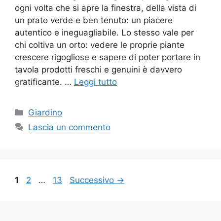
ogni volta che si apre la finestra, della vista di
un prato verde e ben tenuto: un piacere
autentico e ineguagliabile. Lo stesso vale per
chi coltiva un orto: vedere le proprie piante
crescere rigogliose e sapere di poter portare in
tavola prodotti freschi e genuini è davvero
gratificante. …
Leggi tutto
Categorie
Giardino
Lascia un commento
Pagina
Pagina
Pagina
1
2
…
13
Successivo
→