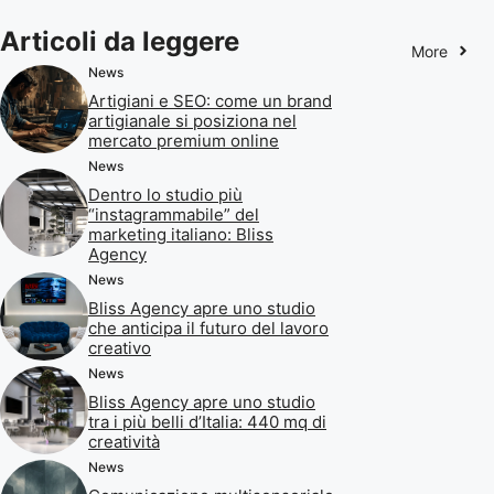
Articoli da leggere
More
News
Artigiani e SEO: come un brand
artigianale si posiziona nel
mercato premium online
News
Dentro lo studio più
“instagrammabile” del
marketing italiano: Bliss
Agency
News
Bliss Agency apre uno studio
che anticipa il futuro del lavoro
creativo
News
Bliss Agency apre uno studio
tra i più belli d’Italia: 440 mq di
creatività
News