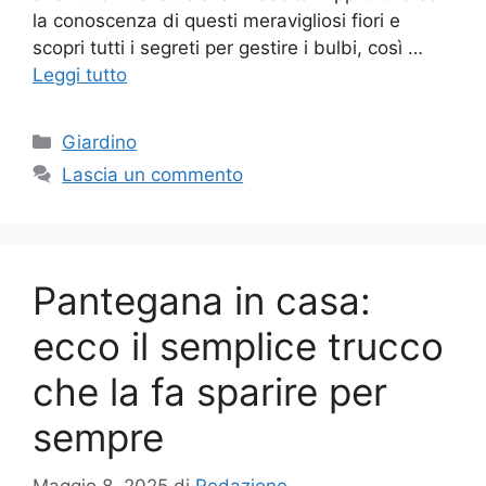
la conoscenza di questi meravigliosi fiori e
scopri tutti i segreti per gestire i bulbi, così …
Leggi tutto
Categorie
Giardino
Lascia un commento
Pantegana in casa:
ecco il semplice trucco
che la fa sparire per
sempre
Maggio 8, 2025
di
Redazione