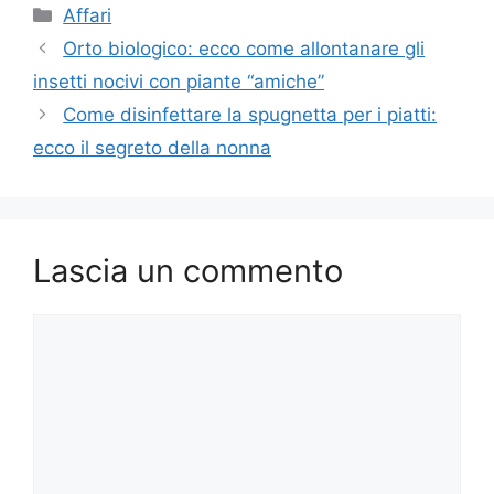
Categorie
Affari
Orto biologico: ecco come allontanare gli
insetti nocivi con piante “amiche”
Come disinfettare la spugnetta per i piatti:
ecco il segreto della nonna
Lascia un commento
Commento