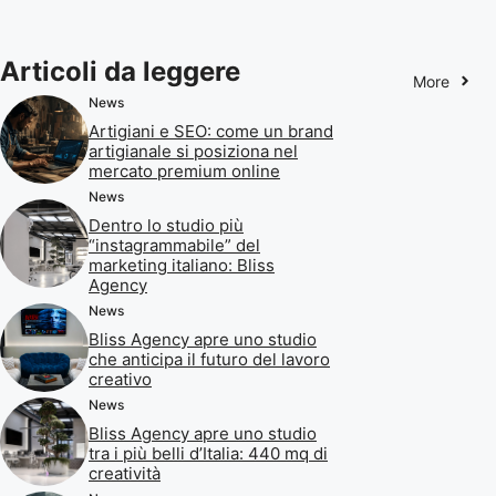
Articoli da leggere
More
News
Artigiani e SEO: come un brand
artigianale si posiziona nel
mercato premium online
News
Dentro lo studio più
“instagrammabile” del
marketing italiano: Bliss
Agency
News
Bliss Agency apre uno studio
che anticipa il futuro del lavoro
creativo
News
Bliss Agency apre uno studio
tra i più belli d’Italia: 440 mq di
creatività