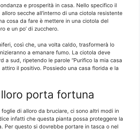
bondanza e prosperità in casa. Nello specifico il
 alloro secche all’interno di una ciotola resistente
ma cosa da fare è mettere in una ciotola del
oro e un po’ di zucchero.
eri, così che, una volta caldo, trasformerà lo
o inizieranno a emanare fumo. La ciotola deve
rd a sud, ripetendo le parole “Purifico la mia casa
 attiro il positivo. Possiedo una casa florida e la
’alloro porta fortuna
e foglie di alloro da bruciare, ci sono altri modi in
dice infatti che questa pianta possa proteggere la
ia. Per questo si dovrebbe portare in tasca o nel