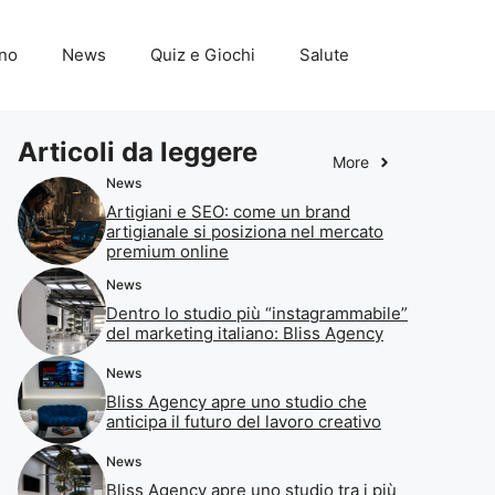
ino
News
Quiz e Giochi
Salute
Articoli da leggere
More
News
Artigiani e SEO: come un brand
artigianale si posiziona nel mercato
premium online
News
Dentro lo studio più “instagrammabile”
del marketing italiano: Bliss Agency
News
Bliss Agency apre uno studio che
anticipa il futuro del lavoro creativo
News
Bliss Agency apre uno studio tra i più