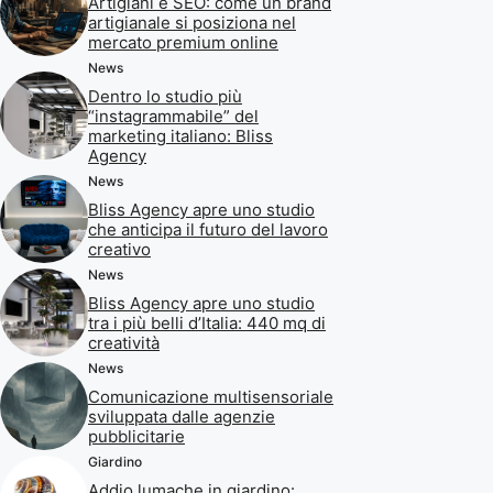
Artigiani e SEO: come un brand
artigianale si posiziona nel
mercato premium online
News
Dentro lo studio più
“instagrammabile” del
marketing italiano: Bliss
Agency
News
Bliss Agency apre uno studio
che anticipa il futuro del lavoro
creativo
News
Bliss Agency apre uno studio
tra i più belli d’Italia: 440 mq di
creatività
News
Comunicazione multisensoriale
sviluppata dalle agenzie
pubblicitarie
Giardino
Addio lumache in giardino: