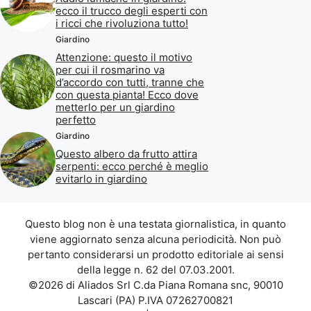
ecco il trucco degli esperti con
i ricci che rivoluziona tutto!
Giardino
Attenzione: questo il motivo
per cui il rosmarino va
d’accordo con tutti, tranne che
con questa pianta! Ecco dove
metterlo per un giardino
perfetto
Giardino
Questo albero da frutto attira
serpenti: ecco perché è meglio
evitarlo in giardino
Questo blog non è una testata giornalistica, in quanto
viene aggiornato senza alcuna periodicità. Non può
pertanto considerarsi un prodotto editoriale ai sensi
della legge n. 62 del 07.03.2001.
©2026 di Aliados Srl C.da Piana Romana snc, 90010
Lascari (PA) P.IVA 07262700821