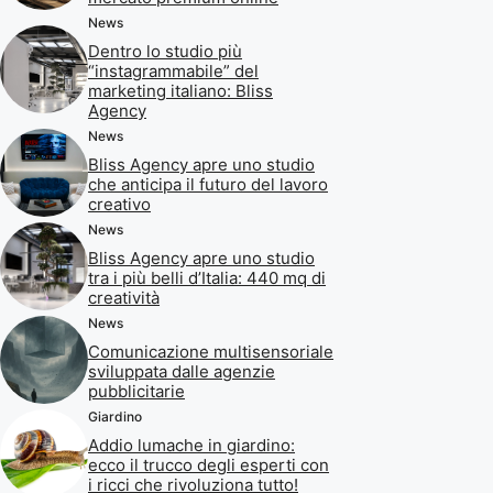
News
Dentro lo studio più
“instagrammabile” del
marketing italiano: Bliss
Agency
News
Bliss Agency apre uno studio
che anticipa il futuro del lavoro
creativo
News
Bliss Agency apre uno studio
tra i più belli d’Italia: 440 mq di
creatività
News
Comunicazione multisensoriale
sviluppata dalle agenzie
pubblicitarie
Giardino
Addio lumache in giardino:
ecco il trucco degli esperti con
i ricci che rivoluziona tutto!