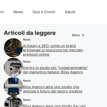
ino
News
Quiz e Giochi
Salute
Articoli da leggere
More
News
Artigiani e SEO: come un brand
artigianale si posiziona nel mercato
premium online
News
Dentro lo studio più “instagrammabile”
del marketing italiano: Bliss Agency
News
Bliss Agency apre uno studio che
anticipa il futuro del lavoro creativo
News
Bliss Agency apre uno studio tra i più